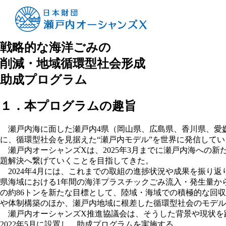
日本財団・瀬戸内オーシャンズX
瀬戸内海洋ごみ削減行動促進支援基金
戦略的な海洋ごみの
削減・地域循環型社会形成
助成プログラム
１．本プログラムの趣旨
瀬戸内海に面した瀬戸内4県（岡山県、広島県、香川県、愛
に、循環型社会を見据えた“瀬戸内モデル”を世界に発信してい
瀬戸内オーシャンズXは、2025年3月までに瀬戸内海への新
題解決へ繋げていくことを目指してきた。
2024年4月には、これまでの取組の進捗状況や成果を振り返
県海域における1年間の海洋プラスチックごみ流入・発生量か
の約86トンを新たな目標として、陸域・海域での積極的な回
や体制構築のほか、瀬戸内地域に根差した循環型社会のモデル
瀬戸内オーシャンズX推進協議会は、そうした背景や現状を
2022年5月に設置し、助成プログラムを実施する。