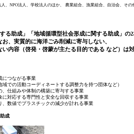
法人、NPO法人、学校法人のほか、 農業組合、漁業組合、自治会、そ
関する助成」「地域循環型社会形成に関する助成」の
なお、実質的に海洋ごみ削減に寄与しない、
ない内容（啓発・啓蒙が主たる目的である など）は
成につながる事業
地域での活動コーディネートする調整力を持つ団体など）
の、仕組みや体制の構築に寄与する事業
象に対応する専門性と安全な回収する事業
り、数値でプラスチックの減少が計れる事業
助成