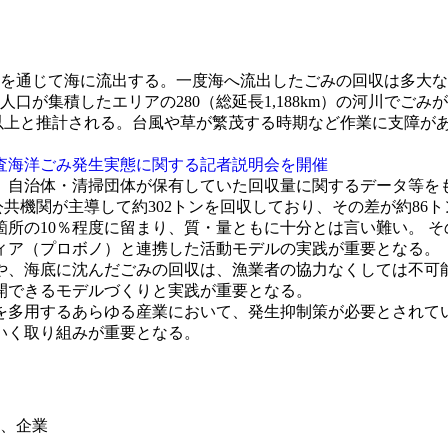
どを通じて海に流出する。一度海へ流出したごみの回収は多大
が集積したエリアの280（総延長1,188km）の河川でごみ
ン以上と推計される。台風や草が繁茂する時期など作業に支障
斉調査海洋ごみ発生実態に関する記者説明会を開催
、自治体・清掃団体が保有していた回収量に関するデータ等を
公共機関が主導して約302トンを回収しており、その差が約86
所の10％程度に留まり、質・量ともに十分とは言い難い。 
ィア（プロボノ）と連携した活動モデルの実践が重要となる。
や、海底に沈んだごみの回収は、漁業者の協力なくしては不可
開できるモデルづくりと実践が重要となる。
を多用するあらゆる産業において、発生抑制策が必要とされてい
いく取り組みが重要となる。
、企業