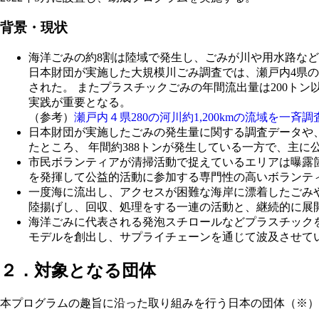
背景・現状
海洋ごみの約8割は陸域で発生し、ごみが川や用水路な
日本財団が実施した大規模川ごみ調査では、瀬戸内4県の人口
された。 またプラスチックごみの年間流出量は200ト
実践が重要となる。
（参考）
瀬戸内４県280の河川約1,200kmの流域を一
日本財団が実施したごみの発生量に関する調査データや
たところ、 年間約388トンが発生している一方で、主に
市民ボランティアが清掃活動で捉えているエリアは曝露箇
を発揮して公益的活動に参加する専門性の高いボランテ
一度海に流出し、アクセスが困難な海岸に漂着したごみ
陸揚げし、回収、処理をする一連の活動と、継続的に展
海洋ごみに代表される発泡スチロールなどプラスチック
モデルを創出し、サプライチェーンを通じて波及させて
２．対象となる団体
本プログラムの趣旨に沿った取り組みを行う日本の団体（※）