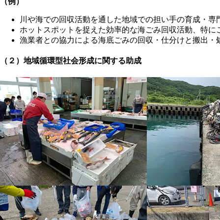
（例）
川や海での回収活動を通した地域での担い手の育成・専
ホットスポットを捉えた効率的な海ごみ回収活動、特に
漁業者との協力による海底ごみの回収・仕分けと搬出・
（２）地域循環型社会形成に関する助成