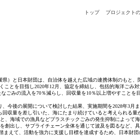
トップ
プロジェクト
媛県）と日本財団は、自治体を越えた広域の連携体制のもと、
くことを目指し2020年12月、協定を締結し、包括的海洋ごみ
たなごみの流入を70％減らし、回収量を10％以上増やすこと
り、今後の展開について検討した結果、実施期間を2028年3月
ら回収量を差し引いた、海にたまり続けていると考えられる量が
収と、海域での漁具などプラスチックごみの発生抑制によって
を創出し、サプライチェーン全体を通じて波及を図るなど、具
踏まえて、活動を強力に支援し目標を達成するため、日本財団