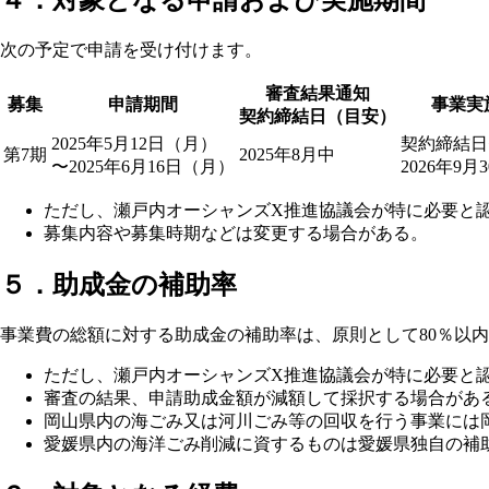
次の予定で申請を受け付けます。
審査結果通知
募集
申請期間
事業実
契約締結日（目安）
2025年5月12日（月）
契約締結日
第7期
2025年8月中
〜2025年6月16日（月）
2026年9
ただし、瀬戸内オーシャンズX推進協議会が特に必要と
募集内容や募集時期などは変更する場合がある。
５．助成金の補助率
事業費の総額に対する助成金の補助率は、原則として80％以
ただし、瀬戸内オーシャンズX推進協議会が特に必要と
審査の結果、申請助成金額が減額して採択する場合があ
岡山県内の海ごみ又は河川ごみ等の回収を行う事業には
愛媛県内の海洋ごみ削減に資するものは愛媛県独自の補