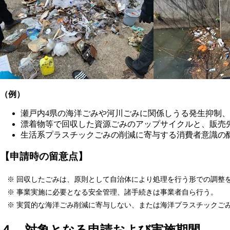
（例）
瀬戸内4県の海洋ごみや河川ごみに関係しうる発生抑制、
漂着物等で回収した資源ごみのアップサイクルと、販売
生活系プラスチックごみの削減に寄与する消費者意識の
【申請時の留意点】
※ 回収したごみは、原則として自治体により処理を行う形での調整
※ 事業実施に必要となる安全管理、諸手続きは事業者自ら行う。
※ 実質的な海洋ごみ削減に寄与しない、または海洋プラスチックご
４．対象となる申請および実施期間