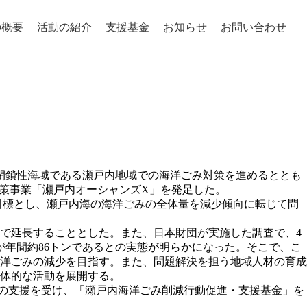
の概要
活動の紹介
支援基金
お知らせ
お問い合わせ
閉鎖性海域である瀬戸内地域での海洋ごみ対策を進めるととも
対策事業「瀬戸内オーシャンズX」を発足した。
を目標とし、瀬戸内海の海洋ごみの全体量を減少傾向に転じて問
まで延長することとした。また、日本財団が実施した調査で、4
年間約86トンであるとの実態が明らかになった。そこで、こ
海洋ごみの減少を目指す。また、問題解決を担う地域人材の育成
体的な活動を展開する。
の支援を受け、「瀬戸内海洋ごみ削減行動促進・支援基金」を