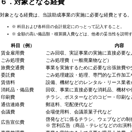
６．対象となる経費
対象となる経費は、当該助成事業の実施に必要な経費とする。
※ 科目および各科目の会計規定にのっとって記入すること。
※ 金額の高い備品類・積算購入費などは、他者の妥当性を説明
科目（例）
内容
賃金雇用費
ごみ回収、実証事業の実施に直接必要な
ごみ処理費
ごみ処理費（一般廃棄物など）
旅費交通費
事業を実施するために必要な出張旅費や
委託費
ごみ処理建設・処理、専門的な工作加工
賃借料
設備、機材などのレンタル・リース業者
消耗品・備品費
回収、事業に直接必要な消耗品、機材や
印刷費
チラシ、ポスターなどのコピー・印刷な
通信連絡費
郵送料、宅配便代など
会議費
会場使用料、会議茶菓子代など
啓発などに係るチラシ、ウェブなどの制
広告宣伝費
※ 営利広告（商品・テレビなどの出演