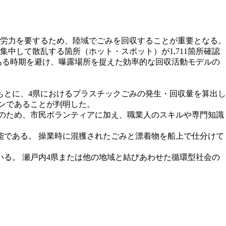
な労力を要するため、陸域でごみを回収することが重要となる。
が集中して散乱する箇所（ホット・スポット）が1,711箇所確認
がある時期を避け、曝露場所を捉えた効率的な回収活動モデルの
もとに、4県におけるプラスチックごみの発生・回収量を算出し
トンであることが判明した。
そのため、市民ボランティアに加え、職業人のスキルや専門知識
能である。 操業時に混獲されたごみと漂着物を船上で仕分けて
る。 瀬戸内4県または他の地域と結びあわせた循環型社会の