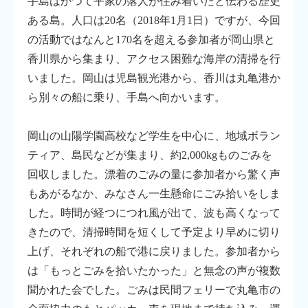
手島はかつて平家の落人が住み着いたと伝わる歴史
ある島。人口は20名（2018年1月1日）ですが、今回
の活動ではなんと170名を超える参加者が岡山県と
香川県から集まり、アクセス困難な海岸の清掃を行
いました。岡山は児島観光港から、香川は丸亀港か
ら別々の船に乗り、手島へ向かいます。
岡山の山陽学園高校など学生を中心に、地域ボラン
ティア、島民などが集まり、約2,000kgものごみを
回収しました。漂着のごみの量に参加者から驚く声
もあがるなか、みなさん一生懸命にごみ拾いをしま
した。時間が経つにつれ風が出て、波も高くなって
きたので、清掃時間を短くして予定より早めに切り
上げ、それぞれの船で港に戻りました。参加者から
は「もっとごみを拾いたかった」と無念の声が複数
聞かれた会でした。ごみは民間フェリーで丸亀市の