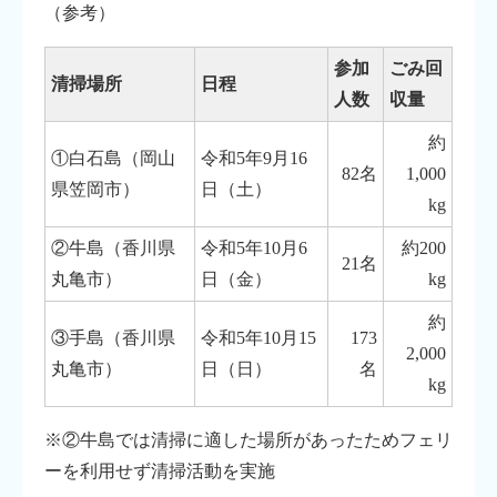
（参考）
参加
ごみ回
清掃場所
日程
人数
収量
約
①白石島（岡山
令和5年9月16
82名
1,000
県笠岡市）
日（土）
kg
②牛島（香川県
令和5年10月6
約200
21名
丸亀市）
日（金）
kg
約
③手島（香川県
令和5年10月15
173
2,000
丸亀市）
日（日）
名
kg
※②牛島では清掃に適した場所があったためフェリ
ーを利用せず清掃活動を実施